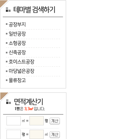
㎡ =
평
평 =
㎡