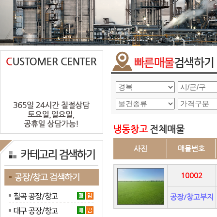
냉동창고
전체매물
사진
매물번호
10002
공장/창고부지