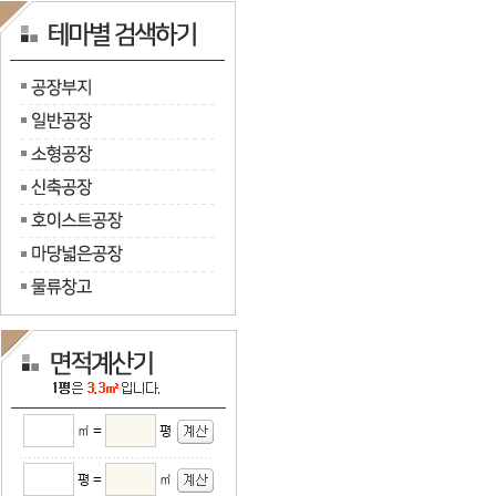
㎡ =
평
평 =
㎡